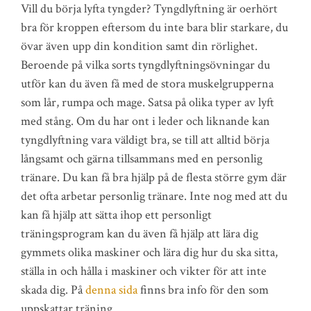
Vill du börja lyfta tyngder? Tyngdlyftning är oerhört
bra för kroppen eftersom du inte bara blir starkare, du
övar även upp din kondition samt din rörlighet.
Beroende på vilka sorts tyngdlyftningsövningar du
utför kan du även få med de stora muskelgrupperna
som lår, rumpa och mage. Satsa på olika typer av lyft
med stång. Om du har ont i leder och liknande kan
tyngdlyftning vara väldigt bra, se till att alltid börja
långsamt och gärna tillsammans med en personlig
tränare. Du kan få bra hjälp på de flesta större gym där
det ofta arbetar personlig tränare. Inte nog med att du
kan få hjälp att sätta ihop ett personligt
träningsprogram kan du även få hjälp att lära dig
gymmets olika maskiner och lära dig hur du ska sitta,
ställa in och hålla i maskiner och vikter för att inte
skada dig. På
denna sida
finns bra info för den som
uppskattar träning.